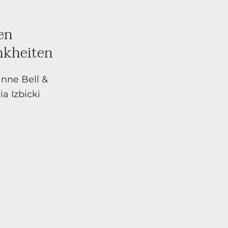
en
nkheiten
anne Bell &
a Izbicki