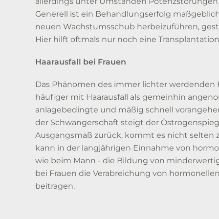
allerdings unter Umständen Potenzstörungen 
Generell ist ein Behandlungserfolg maßgeblic
neuen Wachstumsschub herbeizuführen, gestalt
Hier hilft oftmals nur noch eine Transplantatio
Haarausfall bei Frauen
Das Phänomen des immer lichter werdenden Ha
häufiger mit Haarausfall als gemeinhin ange
anlagebedingte und mäßig schnell vorangehend
der Schwangerschaft steigt der Östrogenspieg
Ausgangsmaß zurück, kommt es nicht selten zu 
kann in der langjährigen Einnahme von hormonh
wie beim Mann - die Bildung von minderwerti
bei Frauen die Verabreichung von hormonelle
beitragen.