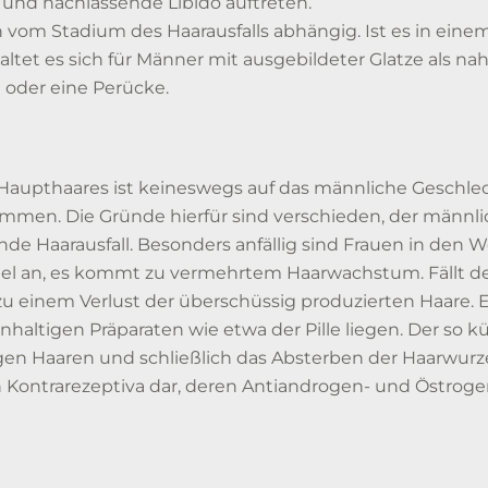
und nachlassende Libido auftreten.
h vom Stadium des Haarausfalls abhängig. Ist es in ein
et es sich für Männer mit ausgebildeter Glatze als na
n oder eine Perücke.
upthaares ist keineswegs auf das männliche Geschlec
nommen. Die Gründe hierfür sind verschieden, der män
e Haarausfall. Besonders anfällig sind Frauen in den 
el an, es kommt zu vermehrtem Haarwachstum. Fällt de
einem Verlust der überschüssig produzierten Haare. Ei
altigen Präparaten wie etwa der Pille liegen. Der so k
gen Haaren und schließlich das Absterben der Haarwurz
n Kontrarezeptiva dar, deren Antiandrogen- und Östro