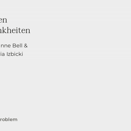
en
nkheiten
anne Bell &
a Izbicki
rproblem