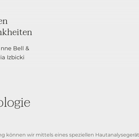
en
nkheiten
anne Bell &
a Izbicki
logie
können wir mittels eines speziellen Hautanalysegerät