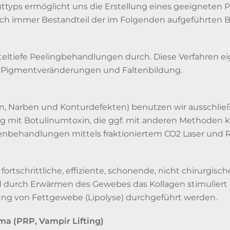
auttyps ermöglicht uns die Erstellung eines geeigneten P
auch immer Bestandteil der im Folgenden aufgeführten 
tteltiefe Peelingbehandlungen durch. Diese Verfahren e
 Pigmentveränderungen und Faltenbildung.
, Narben und Konturdefekten) benutzen wir ausschließ
 mit Botulinumtoxin, die ggf. mit anderen Methoden k
ltenbehandlungen mittels fraktioniertem CO2 Laser und 
 fortschrittliche, effiziente, schonende, nicht chirurgis
rd durch Erwärmen des Gewebes das Kollagen stimuliert u
ung von Fettgewebe (Lipolyse) durchgeführt werden.
ma (PRP, Vampir Lifting)